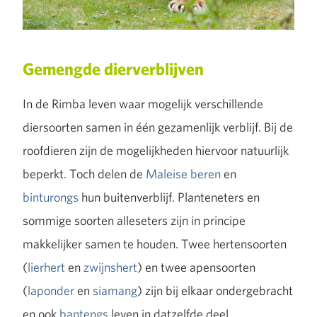
Gemengde dierverblijven
In de Rimba leven waar mogelijk verschillende
diersoorten samen in één gezamenlijk verblijf. Bij de
roofdieren zijn de mogelijkheden hiervoor natuurlijk
beperkt. Toch delen de
Maleise beren
en
binturongs
hun buitenverblijf. Planteneters en
sommige soorten alleseters zijn in principe
makkelijker samen te houden. Twee hertensoorten
(
lierhert
en
zwijnshert
) en twee apensoorten
(
laponder
en
siamang
) zijn bij elkaar ondergebracht
en ook
bantengs
leven in datzelfde deel.