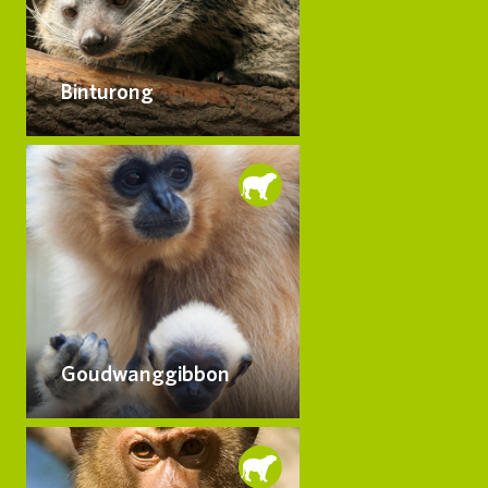
Binturong
Goudwanggibbon