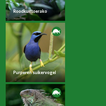
Roodkuiftoerako
Purperen suikervogel