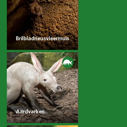
Brilbladneusvleermuis
Aardvarken