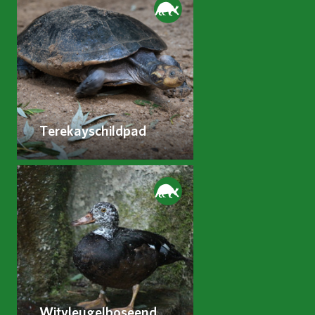
Terekayschildpad
Witvleugelboseend