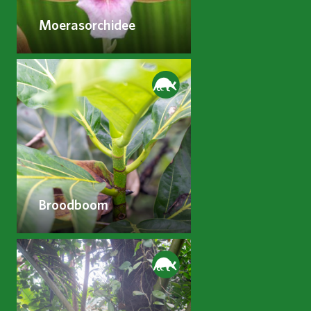
Moerasorchidee
Broodboom