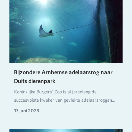
Bijzondere Arnhemse adelaarsrog naar
Duits dierenpark
Koninklijke Burgers’ Zoo is al jarenlang de
succesvolste kweker van gevlekte adelaarsroggen
ter were…
17 juni 2023